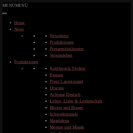
Zum
MENÜ
MENÜ
Inhalt
springen
Home
News
Newsletter
Produktionen
Pressemitteilungen
Vereinsleben
Produktionen
Kohlhiesels Töchter
Passion
Pippi Langstrumpf
Dracula
Achtung Deutsch
Leben, Liebe & Leidenschaft
Bürger und Brauer
Schwedenspiele
Magdalena
Meister und Mägde