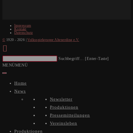
Impressum
Kontakt
Datenschutz
©
1920 - 2026 |
Volksspielgruppe Altenerding e.V.
Diese
Suchbegriff... [Enter-Taste]
Website
MENÜ
MENÜ
durchsuchen
Home
News
Newsletter
Produktionen
Pressemitteilungen
Vereinsleben
Produktionen