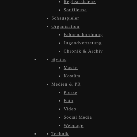
Regieassistenz
Souffleuse
Schauspieler
Organisation
Fahnenabordnung
Jugendvertretung
Chronik & Archiv
Styling
Maske
Kostüm
Medien & PR
Presse
Foto
Video
Social Media
Webpage
Technik