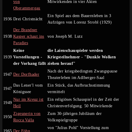
von
Mitwirkenden in vier Akten
Oberammergau
Ein Spiel aus dem Bauernleben in 3
1936
Drei Christnächt
Aufzügen von Lorenz Strobl (1929)
Der Brandner
1938
Kasper schaut ins
von Joseph M. Lutz
Paradies
Keine
die Laienschauspieler werden
1939
Vorstellungen -
Kriegsteilnehmer - "Dunkle Wolken
der Vorhang fällt
ziehen herauf"
Nach der kriegsbedingten Zwangspause
1947
Der Dorfhader
Theaterleben im Adlberger-Saal
Das Lener'l vom
Ein Stück, das Aufbruchsstimmung
1947
Königssee
vermittelt
Nur im Kreuz ist
Ein religiöses Schauspiel in der Zeit der
1949
Heil
Christenverfolgung. 50 Mitwirkende
Zigeunerin von
Zum 30-jährigen Jubiläum der
1950
Rocca Valla
Volksspielgruppe
von "Julius Pohl" Vorstellung zum
1965
Der Föhn