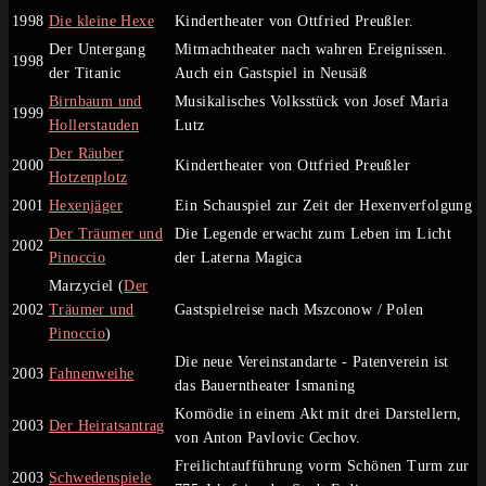
1998
Die kleine Hexe
Kindertheater von Ottfried Preußler.
Der Untergang
Mitmachtheater nach wahren Ereignissen.
1998
der Titanic
Auch ein Gastspiel in Neusäß
Birnbaum und
Musikalisches Volksstück von Josef Maria
1999
Hollerstauden
Lutz
Der Räuber
2000
Kindertheater von Ottfried Preußler
Hotzenplotz
2001
Hexenjäger
Ein Schauspiel zur Zeit der Hexenverfolgung
Der Träumer und
Die Legende erwacht zum Leben im Licht
2002
Pinoccio
der Laterna Magica
Marzyciel (
Der
2002
Träumer und
Gastspielreise nach Mszconow / Polen
Pinoccio
)
Die neue Vereinstandarte - Patenverein ist
2003
Fahnenweihe
das Bauerntheater Ismaning
Komödie in einem Akt mit drei Darstellern,
2003
Der Heiratsantrag
von Anton Pavlovic Cechov.
Freilichtaufführung vorm Schönen Turm zur
2003
Schwedenspiele