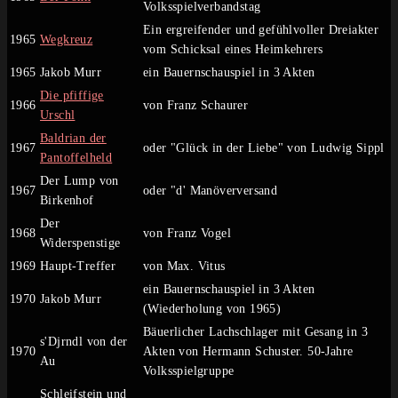
Volksspielverbandstag
Ein ergreifender und gefühlvoller Dreiakter
1965
Wegkreuz
vom Schicksal eines Heimkehrers
1965
Jakob Murr
ein Bauernschauspiel in 3 Akten
Die pfiffige
1966
von Franz Schaurer
Urschl
Baldrian der
1967
oder "Glück in der Liebe" von Ludwig Sippl
Pantoffelheld
Der Lump von
1967
oder "d' Manöverversand
Birkenhof
Der
1968
von Franz Vogel
Widerspenstige
1969
Haupt-Treffer
von Max. Vitus
ein Bauernschauspiel in 3 Akten
1970
Jakob Murr
(Wiederholung von 1965)
Bäuerlicher Lachschlager mit Gesang in 3
s'Djrndl von der
1970
Akten von Hermann Schuster. 50-Jahre
Au
Volksspielgruppe
Schleifstein und