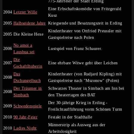
775-Jahrfeier der Stadt Erding
Eine Erbschaftskomödie von Fritzgerald
2004
Letzter Wille
Kusz
2005
Halbseidene Jahre
Kriegsende und Besatzungszeit in Erding
Kindertheater von Ottfried Preussler mit
2005
Die Kleine Hexe
Gastspielreise nach Polen
No amoi a
2006
Lustspiel von Franz Schaurer.
Lausbua sei
Die
2007
Eine ehrbare Witwe geht über Leichen
Gschaftlhuberin
Das
Kindertheater (von Rudjard Kipling) mit
2008
Dschungelbuch
Gastspielreise nach "Mszonow" (Polen)
Der Träumer in
Schwarzes Theater in Simbach am Inn bei
2008
Simbach
den Theatertagen des BAT
Der 30-jährige Krieg in Erding -
2009
Schwedenspiele
Freilichtaufführung vorm Schönen Turm
2010
90 Jahr-Feier
Festakt in der Stadthalle
Männerstrip als Ausweg aus der
2010
Ladies Night
Arbeitslosigkeit