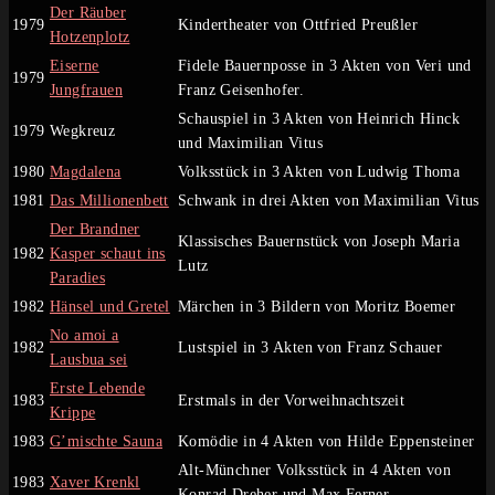
Der Räuber
1979
Kindertheater von Ottfried Preußler
Hotzenplotz
Eiserne
Fidele Bauernposse in 3 Akten von Veri und
1979
Jungfrauen
Franz Geisenhofer.
Schauspiel in 3 Akten von Heinrich Hinck
1979
Wegkreuz
und Maximilian Vitus
1980
Magdalena
Volksstück in 3 Akten von Ludwig Thoma
1981
Das Millionenbett
Schwank in drei Akten von Maximilian Vitus
Der Brandner
Klassisches Bauernstück von Joseph Maria
1982
Kasper schaut ins
Lutz
Paradies
1982
Hänsel und Gretel
Märchen in 3 Bildern von Moritz Boemer
No amoi a
1982
Lustspiel in 3 Akten von Franz Schauer
Lausbua sei
Erste Lebende
1983
Erstmals in der Vorweihnachtszeit
Krippe
1983
G’mischte Sauna
Komödie in 4 Akten von Hilde Eppensteiner
Alt-Münchner Volksstück in 4 Akten von
1983
Xaver Krenkl
Konrad Dreher und Max Ferner.