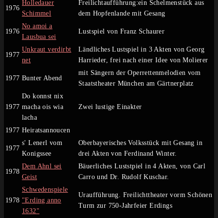
Holledauer
Freilichtaufführung:ein Schelmenstück aus
1976
Schimmel
dem Hopfenlande mit Gesang
No amoi a
1976
Lustspiel von Franz Schaurer
Lausbua sei
Unkraut verdirbt
Ländliches Lustspiel in 3 Akten von Georg
1977
net
Harrieder, frei nach einer Idee von Molierer
mit Sängern der Operrettenmelodien vom
1977
Bunter Abend
Staatstheater München am Gärtnerplatz
Do konnst nix
1977
macha ois wia
Zwei lustige Einakter
lacha
1977
Heiratsannoucen
s' Lenerl vom
Oberbayerisches Volksstück mit Gesang in
1977
Konigssee
drei Akten von Ferdinand Winter.
Dem Ahnl sei
Bäuerliches Luststpiel in 4 Akten, von Carl
1978
Geist
Carro und Dr. Rudolf Kuschar.
Schwedenspiele
Uraufführung. Freilichttheater vorm Schönen
1978
"Erding anno
Turm zur 750-Jahrfeier Erdings
1632"