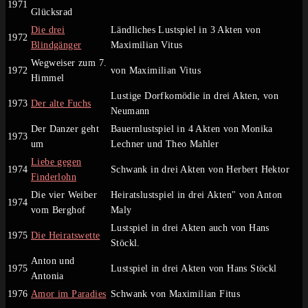
1971
Glücksrad
Die drei
Ländliches Lustspiel in 3 Akten von
1972
Blindgänger
Maximilian Vitus
Wegweiser zum 7.
1972
von Maximilian Vitus
Himmel
Lustige Dorfkomödie in drei Akten, von
1973
Der alte Fuchs
Neumann
Der Danzer geht
Bauernlustspiel in 4 Akten von Monika
1973
um
Lechner und Theo Mahler
Liebe gegen
1974
Schwank in drei Akten von Herbert Hektor
Finderlohn
Die vier Weiber
Heiratslustspiel in drei Akten" von Anton
1974
vom Berghof
Maly
Lustspiel in drei Akten auch von Hans
1975
Die Heiratswette
Stöckl.
Anton und
1975
Lustspiel in drei Akten von Hans Stöckl
Antonia
1976
Amor im Paradies
Schwank von Maximilian Fitus