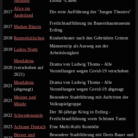
Nummer
Emma"-Laden
Alice im
2017
Die erste Aufführung des "Jungen Theaters"
Anderland
Freilichtaufführung im Bauernhausmuseum
2017
Madam Bäurin
Erding
2018
Rumpelstilzchen
Kindertheater nach den Gebrüdern Grimm
Männerstrip als Ausweg aus der
2019
Ladies Night
Arbeitslosigkeit
Magdalena
Drama von Ludwig Thoma - Alle
2020
(verschoben auf
Vorstellungen wegen Covid-19 verschoben
2021)
Magdalena
Drama von Ludwig Thoma - Alle
2021
(abgesagt)
Vorstellungen wegen Covid-19 abgesagt
Meister und
Besondere Stadtführung mit Auftritten der
2021
Mägde
Volksspielgruppe
Der 30-jährige Krieg in Erding -
2022
Schwedenspiele
Freilichtaufführung vorm Schönen Turm
2023
Achtung Deutsch
Eine Multi-Kulti Komödie
Bürger und
Besondere Stadtführung mit Doris Bauer und