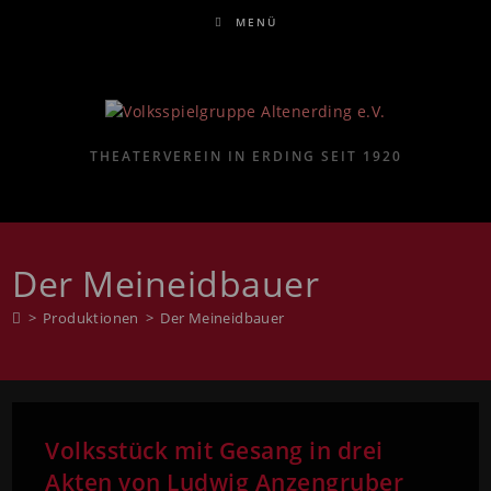
MENÜ
THEATERVEREIN IN ERDING SEIT 1920
Der Meineidbauer
>
Produktionen
>
Der Meineidbauer
Volksstück mit Gesang in drei
Akten von Ludwig Anzengruber