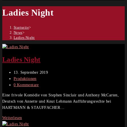
Ladies Night
Startseite
>
News
>
Ladies Night
Ladies Night
Beitrag
13. September 2019
veröffentlicht:
Beitrags-
Produktionen
Kategorie:
Beitrags-
0 Kommentare
Kommentare:
Eine frivole Komödie von Stephen Sinclair und Anthony McCarten,
Deutsch von Annette und Knut Lehmann Aufführungsrechte bei
HARTMANN & STAUFFACHER…
Ladies
Weiterlesen
Night