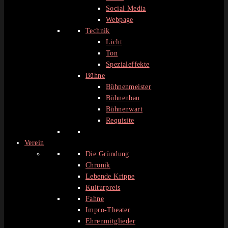
Social Media
Webpage
Technik
Licht
Ton
Spezialeffekte
Bühne
Bühnenmeister
Bühnenbau
Bühnenwart
Requisite
Verein
Die Gründung
Chronik
Lebende Krippe
Kulturpreis
Fahne
Impro-Theater
Ehrenmitglieder