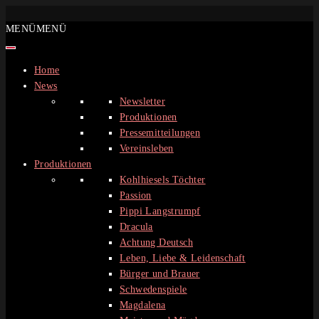
Zum
MENÜ
MENÜ
Inhalt
springen
Home
News
Newsletter
Produktionen
Pressemitteilungen
Vereinsleben
Produktionen
Kohlhiesels Töchter
Passion
Pippi Langstrumpf
Dracula
Achtung Deutsch
Leben, Liebe & Leidenschaft
Bürger und Brauer
Schwedenspiele
Magdalena