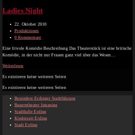
Ladies Night
Beitrag
22. Oktober 2010
veröffentlicht:
Beitrags-
Produktionen
Kategorie:
Beitrags-
0 Kommentare
Kommentare:
Eine frivole Komödie Beschreibung Das Theaterstück ist eine britische
Komödie, in der nicht nur Frauen ganz viel über das Wesen…
Ladies
Weiterlesen
Night
Es existieren keine weiteren Seiten
Es existieren keine weiteren Seiten
Besondere Erdinger Stadtführung
Bauerntheater Ismaning
Stadthalle Erding
Kinderzeit Erding
Stadt Erding