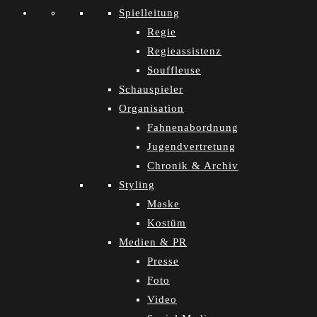
Spielleitung
Regie
Regieassistenz
Souffleuse
Schauspieler
Organisation
Fahnenabordnung
Jugendvertretung
Chronik & Archiv
Styling
Maske
Kostüm
Medien & PR
Presse
Foto
Video