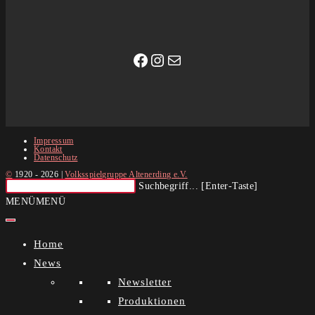
Facebook
Instagram
E-Mail
Impressum
Kontakt
Datenschutz
©
1920 - 2026 |
Volksspielgruppe Altenerding e.V.
Diese
Suchbegriff... [Enter-Taste]
Website
MENÜ
MENÜ
durchsuchen
Home
News
Newsletter
Produktionen