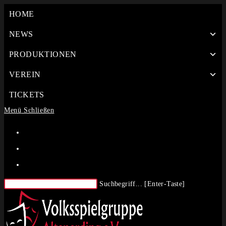
Zum
HOME
Inhalt
springen
NEWS
PRODUKTIONEN
VEREIN
TICKETS
Menü
Schließen
Diese
Suchbegriff... [Enter-Taste]
Website
durchsuchen