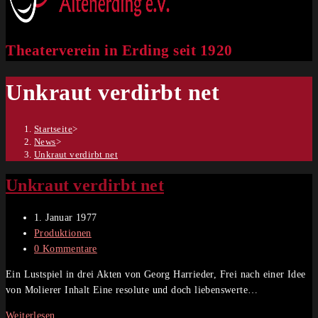
Theaterverein in Erding seit 1920
Unkraut verdirbt net
Startseite
>
News
>
Unkraut verdirbt net
Unkraut verdirbt net
Beitrag
1. Januar 1977
veröffentlicht:
Beitrags-
Produktionen
Kategorie:
Beitrags-
0 Kommentare
Kommentare:
Ein Lustspiel in drei Akten von Georg Harrieder, Frei nach einer Idee
von Molierer Inhalt Eine resolute und doch liebenswerte…
Unkraut
Weiterlesen