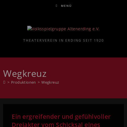
MENÜ
THEATERVEREIN IN ERDING SEIT 1920
Wegkreuz
>
Produktionen
>
Wegkreuz
Ein ergreifender und gefühlvoller
Dreiakter vom Schicksal eines