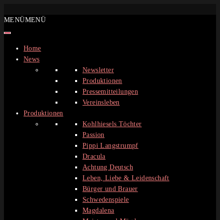
Zum
MENÜ
MENÜ
Inhalt
springen
Home
News
Newsletter
Produktionen
Pressemitteilungen
Vereinsleben
Produktionen
Kohlhiesels Töchter
Passion
Pippi Langstrumpf
Dracula
Achtung Deutsch
Leben, Liebe & Leidenschaft
Bürger und Brauer
Schwedenspiele
Magdalena