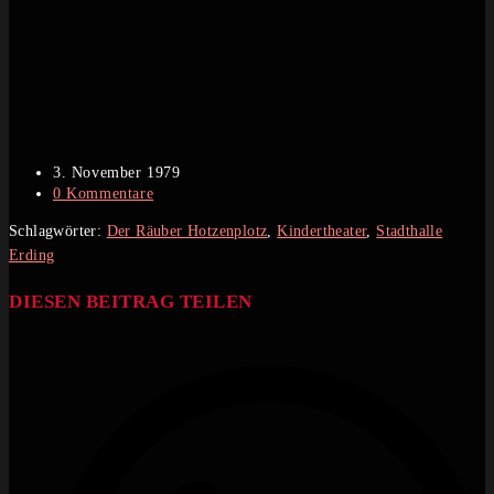
Beitrag
3. November 1979
veröffentlicht:
Beitrags-
0 Kommentare
Kommentare:
Schlagwörter
:
Der Räuber Hotzenplotz
,
Kindertheater
,
Stadthalle
Erding
DIESEN
DIESEN BEITRAG TEILEN
INHALT
Öffnet
TEILEN
in
einem
neuen
Fenster