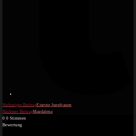
Weitere
Vorheriger Beitrag
Eiserne Jungfrauen
Nächster Beitrag
Magdalena
Artikel
0
0
Stimmen
ansehen
Bewertung